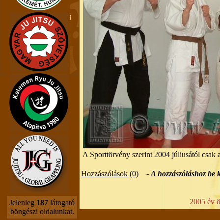
A Sporttörvény szerint 2004 júliusától csak 
Hozzászólások (0)
-
A hozzászóláshoz be k
2005 év ös
Jelenleg
187
látogató
böngészi oldalunkat.