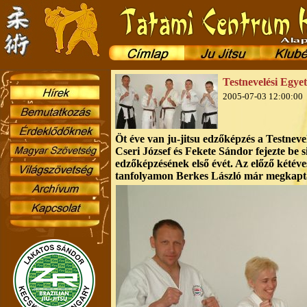
Testnevelési Egye
2005-07-03 12:00:00
Öt éve van ju-jitsu edzőképzés a Testnev
Cseri József és Fekete Sándor fejezte be 
edzőképzésének első évét. Az előző kétév
tanfolyamon Berkes László már megkapta