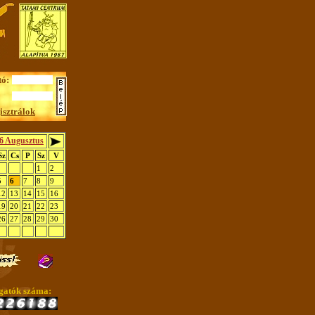
tó:
isztrálok
6 Augusztus
Sz
Cs
P
Sz
V
1
2
5
6
7
8
9
12
13
14
15
16
19
20
21
22
23
26
27
28
29
30
gatók száma: