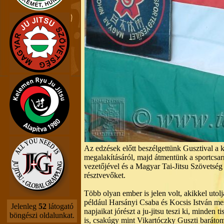
Az edzések előtt beszélgettünk Gusztival a k
megalakításáról, majd átmentünk a sportcsarn
vezetőjével és a Magyar Tai-Jitsu Szövetség
résztvevőket.
Több olyan ember is jelen volt, akikkel utolj
például Harsányi Csaba és Kocsis István mes
Jelenleg
52
látogató
napjaikat jórészt a ju-jitsu teszi ki, minden 
böngészi oldalunkat.
is, csakúgy mint Vikartóczky Guszti baráto