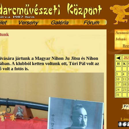
Azonosí
rtunk
Jelszó:
Reg
202
ívására jártunk a Magyar Nihon Ju Jitsu és Nihon
ban. A klubból ketten voltunk ott, Túri Pál volt az
H
K
volt a fotós is.
3
4
10
11
17
18
24
25
31
Láto