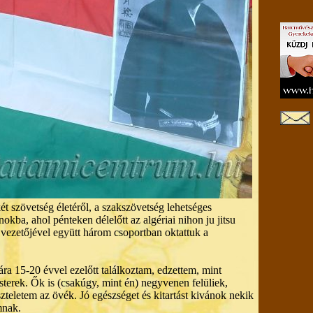
ét szövetség életéről, a szakszövetség lehetséges
okba, ahol pénteken délelőtt az algériai nihon ju jitsu
 vezetőjével együtt három csoportban oktattuk a
ára 15-20 évvel ezelőtt találkoztam, edzettem, mint
terek. Ők is (csakúgy, mint én) negyvenen felüliek,
tiszteletem az övék. Jó egészséget és kitartást kivánok nekik
mnak.