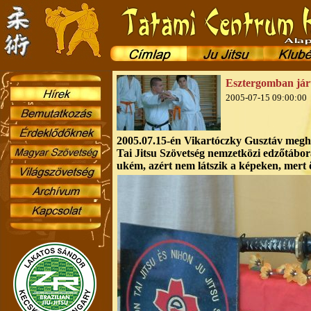
Esztergomban já
2005-07-15 09:00:00
2005.07.15-én Vikartóczky Gusztáv megh
Tai Jitsu Szövetség nemzetközi edzőtáborá
ukém, azért nem látszik a képeken, mert ő 