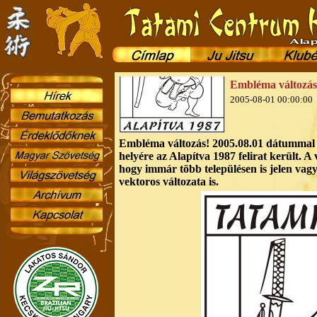
Embléma változás
2005-08-01 00:00:00
Embléma változás!
2005.08.01 dátummal m
helyére az Alapítva 1987 felirat került. A
hogy immár több településen is jelen vagy
vektoros változata is.