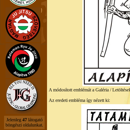
A módosított emblémát a Galéria / Letöltés
Az eredeti embléma így nézett ki:
Jelenleg
47
látogató
böngészi oldalunkat.