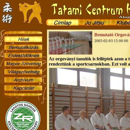
Bemutató Orgová
2005-02-03 15:00:00
Az orgoványi tanulók is felléptek azon a
rendeztünk a sportcsarnokban. Ezt volt a