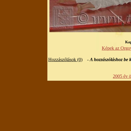
Kap
Képek az Orgov
Hozzászólások (0)
-
A hozzászóláshoz be k
2005 év ös