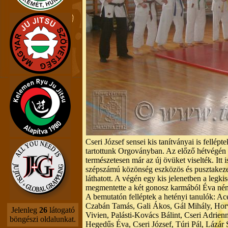
Cseri József sensei kis tanítványai is fellé
tartottunk Orgoványban. Az előző hétvégén 
természetesen már az új övüket viselték. Itt 
szépszámú közönség eszközös és pusztakezes
láthatott. A végén egy kis jelenetben a leg
megmentette a két gonosz karmából Éva nén
A bemutatón felléptek a hetényi tanulók: Acél
Czabán Tamás, Gali Ákos, Gál Mihály, Hor
Jelenleg
26
látogató
Vivien, Palásti-Kovács Bálint, Cseri Adrien
böngészi oldalunkat.
Hegedűs Éva, Cseri József, Túri Pál, Lázár 