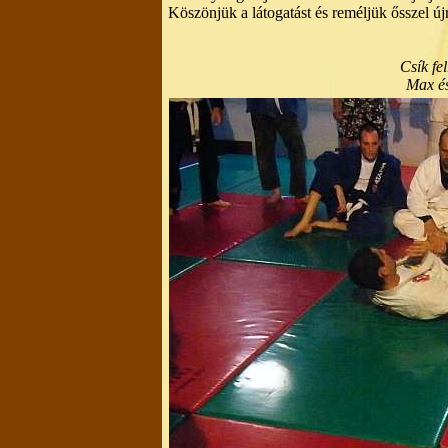
Köszönjük a látogatást és reméljük ősszel újr
Csík fe
Max és