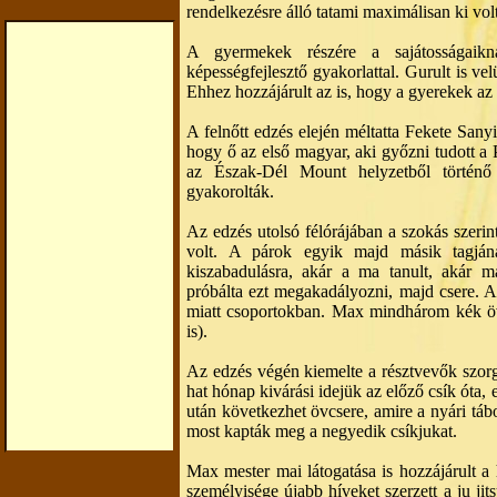
rendelkezésre álló tatami maximálisan ki vol
A gyermekek részére a sajátosságaikn
képességfejlesztő gyakorlattal. Gurult is v
Ehhez hozzájárult az is, hogy a gyerekek az
A felnőtt edzés elején méltatta Fekete Sany
hogy ő az első magyar, aki győzni tudott a
az Észak-Dél Mount helyzetből történő 
gyakorolták.
Az edzés utolsó félórájában a szokás szerin
volt. A párok egyik majd másik tagján
kiszabadulásra, akár a ma tanult, akár m
próbálta ezt megakadályozni, majd csere. 
miatt csoportokban. Max mindhárom kék öve
is).
Az edzés végén kiemelte a résztvevők szorga
hat hónap kivárási idejük az előző csík óta
után következhet övcsere, amire a nyári táb
most kapták meg a negyedik csíkjukat.
Max mester mai látogatása is hozzájárult 
személyisége újabb híveket szerzett a ju jit