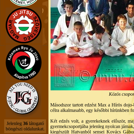
Közös csoport
Másodszor tartott edzést Max a Hírös dojo
célra alkalmasabb, egy későbbi hírünkben f
Két edzés volt, a gyerekeknek először, ma
Jelenleg
36
látogató
gyermekcsoportjába jelenleg nyolcan járnak,
böngészi oldalunkat.
kiegészült Hatvanból sensei Kovács Gábor