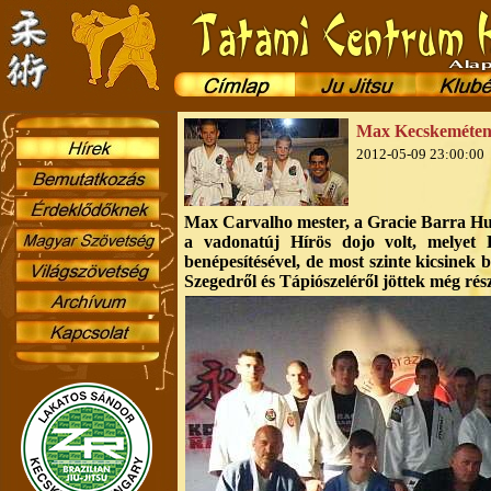
Max Kecskeméten 
2012-05-09 23:00:00
Max Carvalho mester, a Gracie Barra Hun
a vadonatúj Hírös dojo volt, melyet 
benépesítésével, de most szinte kicsinek 
Szegedről és Tápiószeléről jöttek még rés