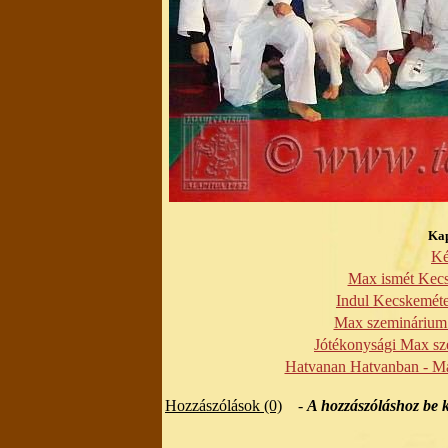
Kap
Ké
Max ismét Kecs
Indul Kecskeméten
Max szeminárium 
Jótékonysági Max s
Hatvanan Hatvanban - M
Hozzászólások (0)
-
A hozzászóláshoz be k