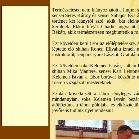
Természetesen nem hiányozhatott a humor s
sensei Seres Károly és sensei Suhajda Éva ált
történet két leányról szól, akik, bár elei
kerülnek. Ekkor hívják Charlie angyalait 
Rékát), akik természetesen megbüntetik a ros
Ezt követően került sor az előléptetésekre.
léptette elő shihan Ronen Eliyahu izraeli m
instruktorát, senpai Gyüre Lászlót. Gratulálu
Ezt követően soke Kelemen István, shihan 
shihan Mika Mantere, sensei Kari Lehtonen 
Kelemen István a tábor borával köszönte m
frissen vizsgázott mestereknek.
Ezután következett a tábor tényleges zá
mindannyian, soke Kelemen István bezá
átöltöztünk a tábor pólójába és elkészítet
jövőre is tudunk ilyet rendezni!