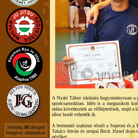
A Nyári Tábor zárására hagyományosan a p
sportcsarnokban. Idén is a megszokott kor
utána következtek az előléptetések, majd a tá
tábor borát vehették át.
A bemutató szakmai részét a Soproni és a Ki
Jelenleg
38
látogató
Takács István és senpai Beck József dojo-ve
böngészi oldalunkat.
nézőket.