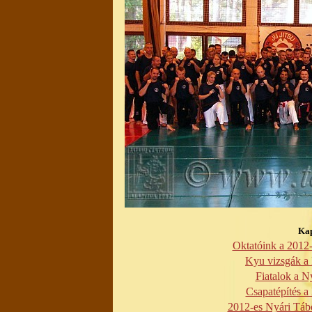
Kap
Oktatóink a 2012
Kyu vizsgák a
Fiatalok a 
Csapatépítés 
2012-es Nyári Táb