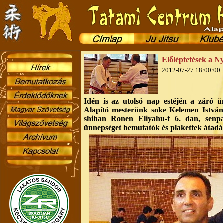
Előléptetések a N
2012-07-27 18:00:00
Idén is az utolsó nap estéjén a záró ün
Alapító mesterünk soke Kelemen István k
shihan Ronen Eliyahu-t 6. dan, senp
ünnepséget bemutatók és plakettek átadás