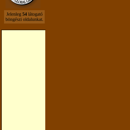
Jelenleg
54
látogató
böngészi oldalunkat.