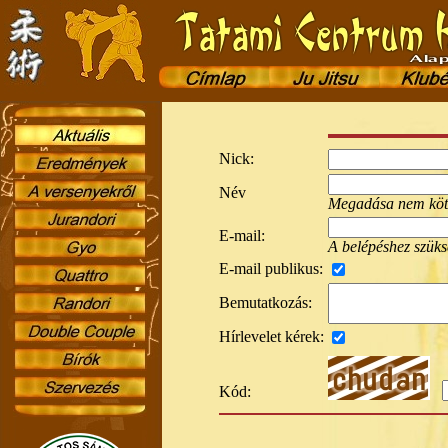
Nick:
Név
Megadása nem köte
E-mail:
A belépéshez szüksé
E-mail publikus:
Bemutatkozás:
Hírlevelet kérek:
Kód: