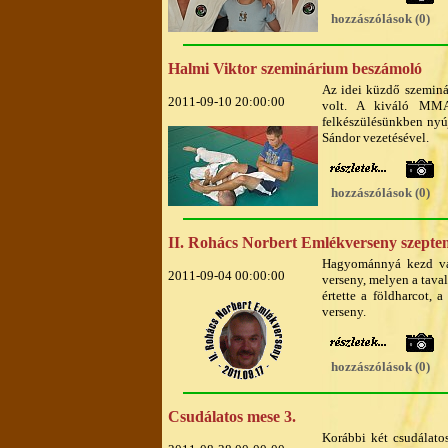
hozzászólások (0)
Halmi Viktor szeminárium beszámoló
Az idei küzdő szeminá
2011-09-10 20:00:00
volt. A kiváló MMA 
felkészülésünkben nyúj
Sándor vezetésével.
hozzászólások (0)
II. Rohács Norbert Emlékverseny szepte
Hagyománnyá kezd vál
2011-09-04 00:00:00
verseny, melyen a tava
értette a földharcot, 
verseny.
hozzászólások (0)
Csudálatos mese 3.
Korábbi két csudálatos