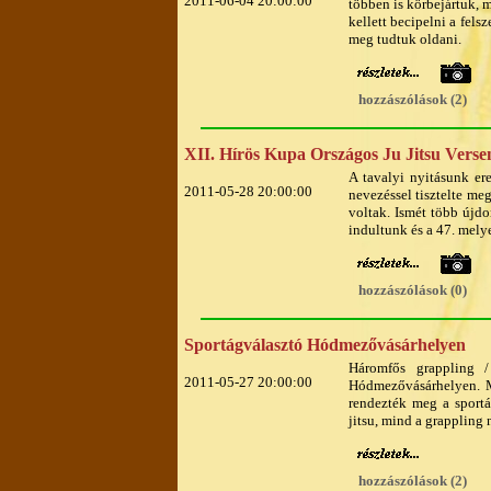
2011-06-04 20:00:00
többen is körbejártuk, 
kellett becipelni a fels
meg tudtuk oldani.
hozzászólások (2)
XII. Hírös Kupa Országos Ju Jitsu Verse
A tavalyi nyitásunk e
2011-05-28 20:00:00
nevezéssel tisztelte m
voltak. Ismét több újdo
indultunk és a 47. melye
hozzászólások (0)
Sportágválasztó Hódmezővásárhelyen
Háromfős grappling /
2011-05-27 20:00:00
Hódmezővásárhelyen. M
rendezték meg a sportá
jitsu, mind a grappling 
hozzászólások (2)