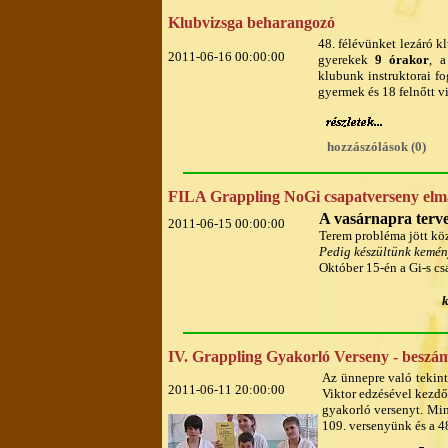
Klubvizsga beharangozó
48. félévünket lezáró 
2011-06-16 00:00:00
gyerekek
9 órakor
, a
klubunk instruktorai fo
gyermek és 18 felnőtt vi
hozzászólások (0)
FILA Grappling NoGi csapatverseny elm
A vasárnapra terv
2011-06-15 00:00:00
Terem probléma jött köz
Pedig készültünk kemény
Október 15-én a Gi-s c
k
IV. Grappling Gyakorló Verseny - beszá
Az ünnepre való tekint
2011-06-11 20:00:00
Viktor edzésével kezdő
gyakorló versenyt. Mind
109. versenyünk és a 48