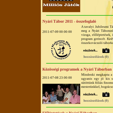
Nyári Tábor 2011 - összefoglaló
A tavalyi Jubileumi T
meg a Nyári Táborunk
2011-07-09 00:00:00
vizsga, előléptetések
program gerincét. Ked
összekovácsoló tábork
hozzászólások (0)
Közösségi programok a Nyári Táborban
Mindenki megkapta a T
2011-07-08 23:00:00
ugyanis egy jó kis sz
sütöttünk fóliás finom
mesterünkkel, bográcso
hozzászólások (0)