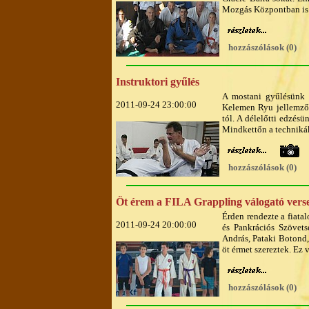
Mozgás Központban is le
hozzászólások (0)
Instruktori gyűlés
A mostani gyűlésünk i
2011-09-24 23:00:00
Kelemen Ryu jellemzői
tól. A délelőtti edzésü
Mindkettőn a technikák
hozzászólások (0)
Öt érem a FILA Grappling válogató vers
Érden rendezte a fiata
2011-09-24 20:00:00
és Pankrációs Szövets
András, Pataki Botond,
öt érmet szereztek. Ez 
hozzászólások (0)