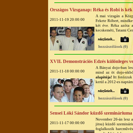
Országos Vizsganap: Réka és Robi is kék ö
A mai vizsgán a Közp
2011-11-19 20:00:00
Fekete Róbert, mindket
két éve. Réka azóta a
kecskeméti, Tatami Ce
hozzászólások (0)
XVII. Demonstrációs Edzés különleges v
A Bányai dojo-ban les
2011-11-18 00:00:00
mind az öt dojo-nkb
alapítója!
Itt fotózzuk
kerül a 2012-es naptár
hozzászólások (0)
Sensei Lóki Sándor küzdő szemináriuma
November 26-án lesz a
2011-11-17 00:00:00
jitsu) küzdő szeminári
foglalkozik harcművész