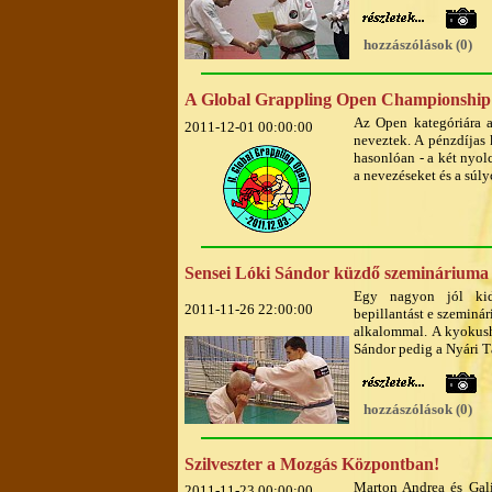
hozzászólások (0)
A Global Grappling Open Championship i
Az Open kategóriára a
2011-12-01 00:00:00
neveztek. A pénzdíjas 
hasonlóan - a két nyol
a nevezéseket és a súly
Sensei Lóki Sándor küzdő szemináriuma 
Egy nagyon jól kido
2011-11-26 22:00:00
bepillantást e szeminá
alkalommal. A kyokush
Sándor pedig a Nyári Tá
hozzászólások (0)
Szilveszter a Mozgás Központban!
Marton Andrea és Gali
2011-11-23 00:00:00