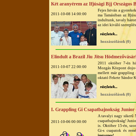
Két aranyérem az Ifjúsági Bjj Országos
Fejes István a gyerekek
2011-10-08 14:00:00
ma Tamásiban az Ifjúsá
indultunk, tavaly háro
az idei kiváló szereplé
hozzászólások (0)
Elindult a Brazil Jiu Jitsu Hódmezővásár
2011 október 7-én hi
2011-10-07 22:00:00
Mozgás Központ dojo-ba
mellett már grappling é
oktató Fekete Sándor 
hozzászólások (0)
I. Grappling Gi Csapatbajnokság Junior 
A tavalyi nagy sikerű 
csapatbajnokság! Junio
2011-10-06 00:00:00
is. Október 15-én, sz
Gi-s csapatok és rem
ingyenes!