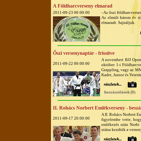
A Földharcverseny elmarad
2011-09-23 00:00:00
- Az őszi földharcverse
Az elmúlt három év si
elmaradt. Sajnáljuk.
Őszi versenynaptár - frissítve
A novemberi BJJ Open 
2011-09-22 00:00:00
október 1-i Földharcve
Grappling, vagy az MM
Kadet, Junior és Vete
hozzászólások (0)
II. Rohács Norbert Emlékverseny - besz
A II. Rohács Norbert Em
2011-09-17 20:00:00
figyelembe vette, ho
emlékezés után Norbi 
utána kezdtük a versen