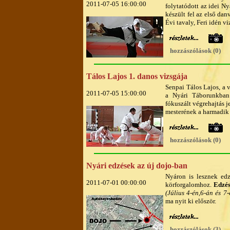
2011-07-05 16:00:00
folytatódott az idei N
készült fel az első dan
Évi tavaly, Feri idén vi
hozzászólások (0)
Tálos Lajos 1. danos vizsgája
Senpai Tálos Lajos, a 
2011-07-05 15:00:00
a Nyári Táborunkban 
fókuszált végrehajtás j
mesterének a harmadik 
hozzászólások (0)
Nyári edzések az új dojo-ban
Nyáron is lesznek ed
2011-07-01 00:00:00
körforgalomhoz.
Edzés
(Július 4-én,6-án és 7-
ma nyit ki először.
hozzászólások (3)