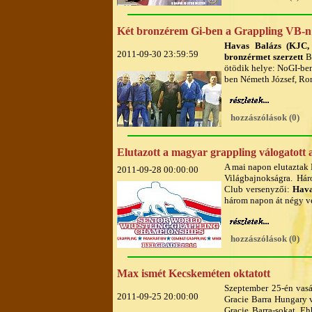
Két bronzérem Gi-ben a Grappling VB-n
Havas Balázs (KJC,
2011-09-30 23:59:59
bronzérmet szerzett
Be
ötödik helye: NoGI-ben
ben Németh József, Rom
hozzászólások (0)
Elutazott a magyar grappling válogatott 
A mai napon elutaztak 
2011-09-28 00:00:00
Világbajnokságra. Há
Club versenyzői:
Hava
három napon át négy v
hozzászólások (0)
Max ismét Kecskeméten oktatott
Szeptember 25-én vasá
2011-09-25 20:00:00
Gracie Barra Hungary v
Gracie Barra-sokat. E