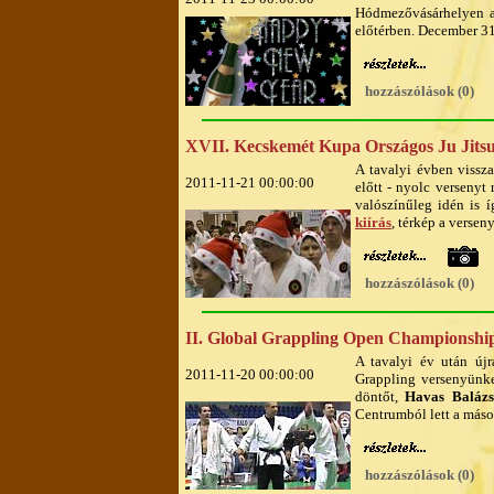
Hódmezővásárhelyen a
előtérben. December 31
hozzászólások (0)
XVII. Kecskemét Kupa Országos Ju Jitsu
A tavalyi évben vissza
2011-11-21 00:00:00
előtt - nyolc versenyt
valószínűleg idén is 
kiírás
, térkép a versen
hozzászólások (0)
II. Global Grappling Open Championshi
A tavalyi év után új
2011-11-20 00:00:00
Grappling versenyünke
döntőt,
Havas Balázs
Centrumból lett a másod
hozzászólások (0)