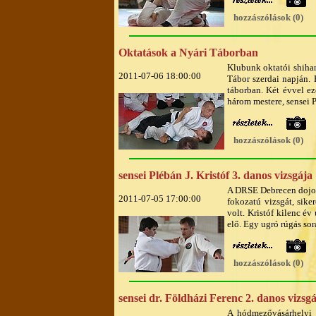
hozzászólások (0)
Oktatások a Nyári Táborban
Klubunk oktatói shihan
2011-07-06 18:00:00
Tábor szerdai napján. 
táborban. Két évvel ez
három mestere, sensei P
hozzászólások (0)
sensei Plébán J. Kristóf 3. danos vizsgája
A DRSE Debrecen dojo-v
2011-07-05 17:00:00
fokozatú vizsgát, siker
volt. Kristóf kilenc év
elő. Egy ugró rúgás sor
hozzászólások (0)
sensei dr. Földházi Ferenc 2. danos vizsg
A hódmezővásárhelyi Z