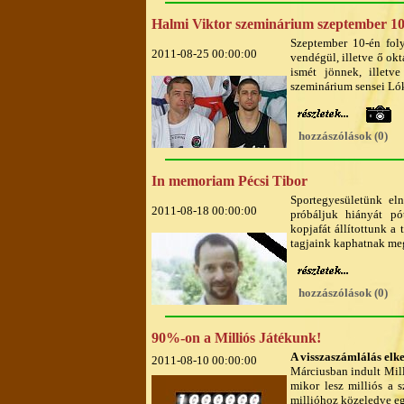
Halmi Viktor szeminárium szeptember 10
Szeptember 10-én foly
2011-08-25 00:00:00
vendégül, illetve ő okt
ismét jönnek, illet
szeminárium sensei Lók
hozzászólások (0)
In memoriam Pécsi Tibor
Sportegyesületünk el
2011-08-18 00:00:00
próbáljuk hiányát pó
kopjafát állítottunk a 
tagjaink kaphatnak meg
hozzászólások (0)
90%-on a Milliós Játékunk!
A visszaszámlálás elk
2011-08-10 00:00:00
Márciusban indult Mill
mikor lesz milliós a 
millióhoz közeledve eg