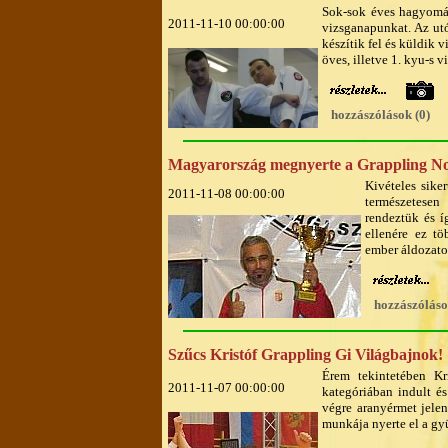
Sok-sok éves hagyomá
2011-11-10 00:00:00
vizsganapunkat. Az ut
készítik fel és küldik 
öves, illetve 1. kyu-s
hozzászólások (0)
Magyarország megnyerte a Grappling NoGi
Kivételes sike
2011-11-08 00:00:00
természetese
rendeztük és 
ellenére ez tö
ember áldozato
hozzászólások
Szűcs Kristóf Grappling Gi Világbajnok!
Érem tekintetében Kr
2011-11-07 00:00:00
kategóriában indult é
végre aranyérmet jele
munkája nyerte el a gy