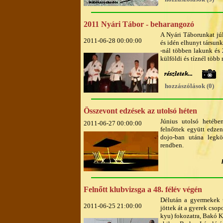
2011 Nyári Tábor - beharangozó
A Nyári Táborunkat jú
2011-06-28 00:00:00
és idén elhunyt társun
-nál többen lakunk és 
külföldi és tíznél több
hozzászólások (0)
Összevont edzések az utolsó héten
Június utolsó hetébe
2011-06-27 00:00:00
felnőttek együtt edze
dojo-ban utána legkö
rendben.
Felnőtt klubvizsga a 48. félév végén
Délután a gyermekek u
2011-06-25 21:00:00
jöttek át a gyerek csopo
kyu) fokozatra, Bakó K