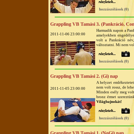
hozzászólások (0)
Grappling VB Tamási 3. (Pankráció, Co
Harmadik napon a Pank
2011-11-06 23:00:00
amelyekben engedélyez
volt a Pankráció név
változtatni. Mi nem vo
hozzászólások (0)
Grappling VB Tamási 2. (Gi) nap
A helyzet emlékeztetet
nem volt rossz, de leh
2011-11-05 23:00:00
Minden esély meg volt 
bronz érmet szereztün
Világbajnokát!
hozzászólások (0)
Grappling VB Tamási 1. (NoGi) nap