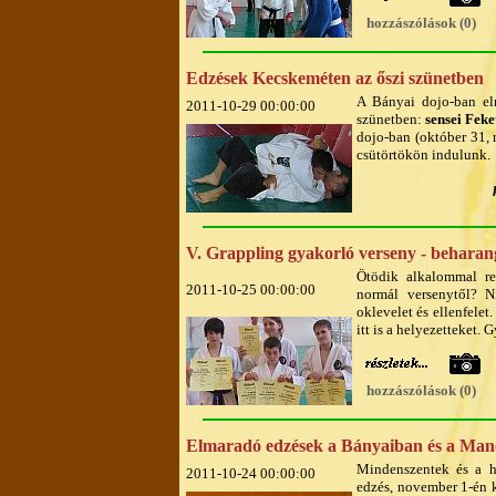
hozzászólások (0)
Edzések Kecskeméten az őszi szünetben
A Bányai dojo-ban el
2011-10-29 00:00:00
szünetben:
sensei Feke
dojo-ban (október 31, 
csütörtökön indulunk.
V. Grappling gyakorló verseny - behara
Ötödik alkalommal r
2011-10-25 00:00:00
normál versenytől? N
oklevelet és ellenfele
itt is a helyezetteket.
hozzászólások (0)
Elmaradó edzések a Bányaiban és a Ma
Mindenszentek és a h
2011-10-24 00:00:00
edzés, november 1-én 