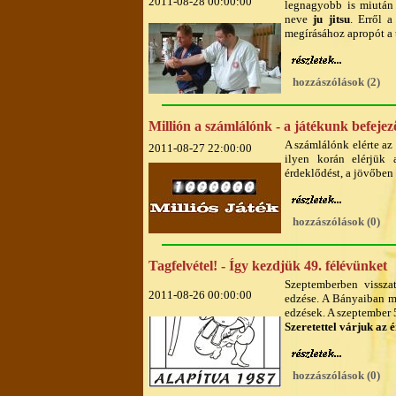
2011-08-28 00:00:00
legnagyobb is miután
neve
ju jitsu
. Erről a
megírásához apropót a t
hozzászólások (2)
Millión a számlálónk - a játékunk befejez
A számlálónk elérte az
2011-08-27 22:00:00
ilyen korán elérjük
érdeklődést, a jövőben
hozzászólások (0)
Tagfelvétel! - Így kezdjük 49. félévünket
Szeptemberben vissza
2011-08-26 00:00:00
edzése. A Bányaiban m
edzések. A szeptember 
Szeretettel várjuk az 
hozzászólások (0)