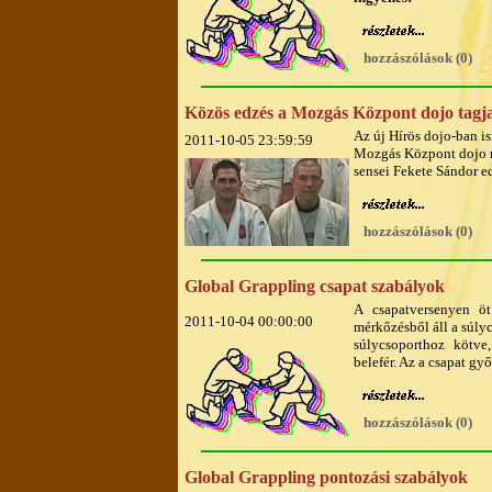
hozzászólások (0)
Közös edzés a Mozgás Központ dojo tagja
Az új Hírös dojo-ban is
2011-10-05 23:59:59
Mozgás Központ dojo nég
sensei Fekete Sándor e
hozzászólások (0)
Global Grappling csapat szabályok
A csapatversenyen ö
2011-10-04 00:00:00
mérkőzésből áll a súly
súlycsoporthoz kötve,
belefér. Az a csapat gy
hozzászólások (0)
Global Grappling pontozási szabályok