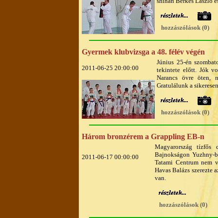
shihan Berkes László és
hozzászólások (0)
Gyermek klubvizsga a 48. félév végén
Június 25-én szombat
2011-06-25 20:00:00
tekintete előtt. Jók 
Narancs övre öten, n
Gratulálunk a sikerese
hozzászólások (0)
Három bronzérem a Grappling EB-n
Magyarország tízfős 
Bajnokságon Yuzhny-ba
2011-06-17 00:00:00
Tatami Centrum nem vo
Havas Balázs szerezte a
van.
hozzászólások (0)