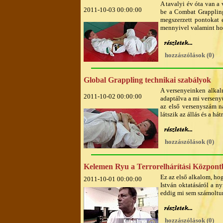
A tavalyi év óta van a
2011-10-03 00:00:00
be a Combat Grappling
megszerzett pontokat 
mennyivel valamint ho
hozzászólások (0)
Global Grappling technikai szabályok
A versenyeinken alkal
2011-10-02 00:00:00
adaptálva a mi verseny
az első versenyszám n
látszik az állás és a hát
hozzászólások (0)
Kelemen Ryu a Terrorelhárítási Közpon
Ez az első alkalom, ho
2011-10-01 00:00:00
István oktatásáról a n
eddig mi sem számoltun
hozzászólások (0)