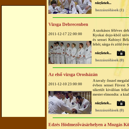
hozzászólások (1)
Vizsga Debrecenben
A szokásos féléves de
2011-12-17 22:00:00
Kyokai dojo-kból szöve
és sensei Kubinyi Béla
fehér, sárga és zöld öve
hozzászólások (0)
Az első vizsga Orosházán
A tavaly ősszel megala
2011-12-10 23:00:00
évben sensei Füvesi 
sikerült kiválóan felk
mester elmondta: a kia
hozzászólások (0)
Edzés Hódmezővásárhelyen a Mozgás K