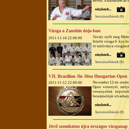
nevelt. A küzdelem az e
hozzászólások (0)
Vizsga a Zanshin dojo-ban
Tavaly nyílt meg Hódm
2011-11-16 22:00:00
felnőtt vizsga 6. kyu f
öt tanítványa vizsgázot
hozzászólások (0)
VII. Brazilian Jiu Jitsu Hungarian Open
November 12-én rendezt
2011-11-12 22:00:00
Open versenyét, mely
versenyzőnk képvise
beszámolóját olvashatjá
hozzászólások (0)
Jövő szombaton újra országos vizsganap