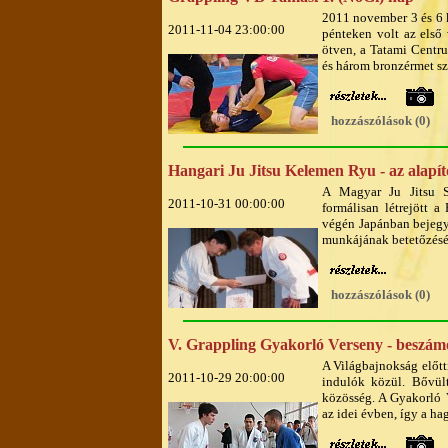
2011 november 3 és 6 k
2011-11-04 23:00:00
pénteken volt az első
ötven, a Tatami Centru
és három bronzérmet sz
hozzászólások (0)
Hangari Ju Jitsu Kelemen Ryu - az alapít
A Magyar Ju Jitsu Sz
2011-10-31 00:00:00
formálisan létrejött 
végén Japánban bejegyz
munkájának betetőzéséü
hozzászólások (0)
V. Grappling Gyakorló Verseny - beszám
A Világbajnokság előtti
2011-10-29 20:00:00
indulók közül. Bővült
közösség. A Gyakorló V
az idei évben, így a ha