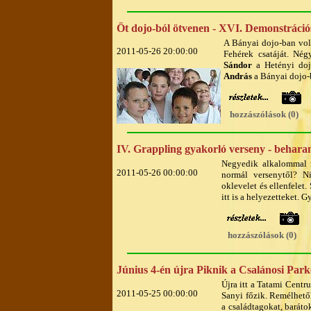
Öt dojo-ból ötvenen - XVI. Demonstráció
A Bányai dojo-ban vol
2011-05-26 20:00:00
Fehérek csatáját. Né
Sándor
a Hetényi doj
András
a Bányai dojo-b
hozzászólások (0)
IV. Grappling gyakorló verseny - behara
Negyedik alkalommal 
2011-05-26 00:00:00
normál versenytől? Ni
oklevelet és ellenfelet
itt is a helyezetteket. 
hozzászólások (0)
Június 4-én újra Piknik a Csalánosi Par
Újra itt a Tatami Centru
2011-05-25 00:00:00
Sanyi főzik. Remélhetől
a családtagokat, baráto