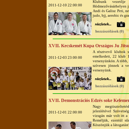
Klubunk vezetője
2011-12-10 22:00:00
Hódmezővásárhelyen já
Andi és Galisz Peti, n
judo, bjj, aerobic és g
hozzászólások (0)
XVII. Kecskemét Kupa Országos Ju Jitsu
A résztvevő klubok s
emelkedett, 22 klub 
2011-12-03 23:00:00
versenyünkön. A több, 
szívesen jönnek a ver
versenyünk.
hozzászólások (0)
XVII. Demonstrációs Edzés soke Kelemen
Nagy megtisztelteté
jelenlétével Szövetsé
2011-12-01 22:00:00
vizsgán már volt itt a
Reméljük, ezentúl sű
Köszönjük a látogatást