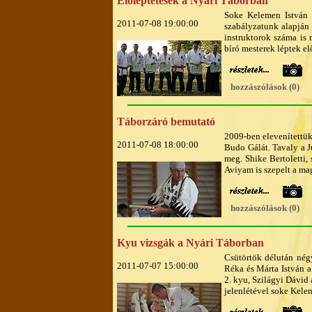
Előléptetések a Nyári Táborban
Soke Kelemen István a
2011-07-08 19:00:00
szabályzatunk alapján 3
instruktorok száma is
bíró mesterek léptek el
hozzászólások (0)
Táborzáró bemutató
2009-ben elevenítettü
2011-07-08 18:00:00
Budo Gálát. Tavaly a J
meg. Shike Bertoletti,
Aviyam is szepelt a ma
hozzászólások (0)
Kyu vizsgák a Nyári Táborban
Csütörtök délután nég
2011-07-07 15:00:00
Réka és Márta István 
2. kyu, Szilágyi Dávid 
jelenlétével soke Kelem