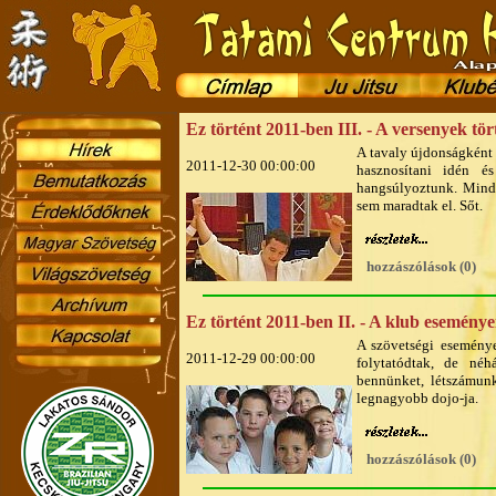
Ez történt 2011-ben III. - A versenyek tör
A tavaly újdonságként 
2011-12-30 00:00:00
hasznosítani idén és
hangsúlyoztunk. Mind
sem maradtak el. Sőt.
hozzászólások (0)
Ez történt 2011-ben II. - A klub eseménye
A szövetségi eseménye
2011-12-29 00:00:00
folytatódtak, de néh
bennünket, létszámun
legnagyobb dojo-ja.
hozzászólások (0)