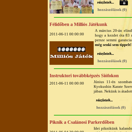
hozzászólások (0)
Félidőben a Milliós Játékunk
A március 20-án elind
2011-06-11 00:00:00
hogy a kezdet óta 83 n
persze semmi garancia
még senki sem tippelt
hozzászólások (0)
Instruktori továbbképzés Siófokon
Június 11-én szombat
2011-06-11 00:00:00
Kyokushin Karate Szerve
jában. Nekünk is átadott
hozzászólások (0)
Piknik a Csalánosi Parkerdőben
Idei piknikünk kalando