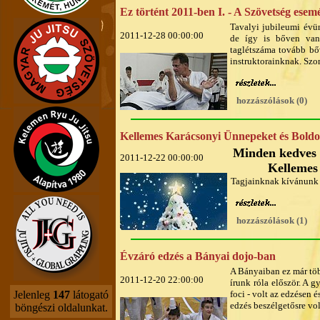
Ez történt 2011-ben I. - A Szövetség esem
Tavalyi jubileumi évü
2011-12-28 00:00:00
de így is bőven van
taglétszáma tovább bő
instruktorainknak. Szom
hozzászólások (0)
Kellemes Karácsonyi Ünnepeket és Bold
Minden kedves 
2011-12-22 00:00:00
Kellemes
Tagjainknak kívánunk to
hozzászólások (1)
Évzáró edzés a Bányai dojo-ban
A Bányaiban ez már több
2011-12-20 22:00:00
írunk róla először. A g
Jelenleg
147
látogató
foci - volt az edzésen 
edzés beszélgetősre vol
böngészi oldalunkat.