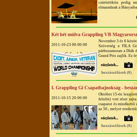
csütörtökön pedig m
elmaradnak a Bányaiba
Két hét múlva Grappling VB Magyarors
November 3 és 6 közöt
2011-10-23 00:00:00
Szövetség a FILA Gra
párhuzamosan a Diák é
Grand Prix zajlik. Ez l
hozzászólások (0)
I. Grappling Gi Csapatbajnokság - besz
Október 15-én lezajlott
2011-10-15 20:00:00
felnőtt) vett részt raj
csapatot és mindkettő e
az 50., melyet rendeztü
hozzászólások (0)